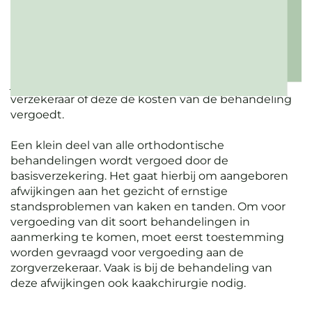
polissen gaat het om een percentage van de
kosten (b.v. 80%) en weer andere zorgverzekeraars
vergoeden alles. Vaak is er een leeftijdsgrens,
meestal van 18 jaar, soms van 22 jaar. Boven die
leeftijd is de vergoeding vaak beperkter. Wij raden
je aan altijd vooraf goed te informeren bij uw
verzekeraar of deze de kosten van de behandeling
vergoedt.
Een klein deel van alle orthodontische
behandelingen wordt vergoed door de
basisverzekering. Het gaat hierbij om aangeboren
afwijkingen aan het gezicht of ernstige
standsproblemen van kaken en tanden. Om voor
vergoeding van dit soort behandelingen in
aanmerking te komen, moet eerst toestemming
worden gevraagd voor vergoeding aan de
zorgverzekeraar. Vaak is bij de behandeling van
deze afwijkingen ook kaakchirurgie nodig.