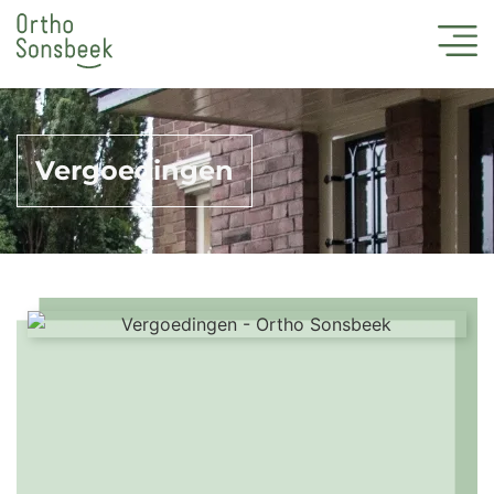
Vergoedingen
Iedere zorgverzekeraar heeft één of meerdere
aanvullende verzekeringen waar de vergoeding van
de kosten van orthodontische behandelingen in zit.
Er bestaan grote verschillen in wat er vergoed
wordt per polis. Soms gaat het om een vast
maximumbedrag per behandeling, bij andere